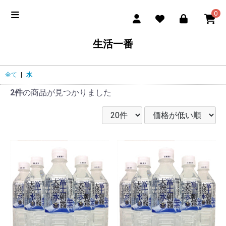
0
生活一番
全て
|
水
2件
の商品が見つかりました